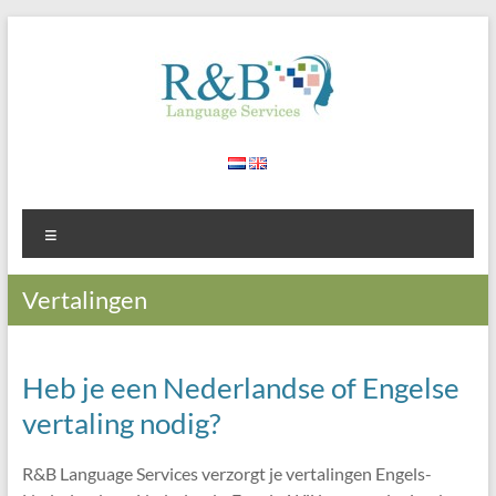
Ga
naar
de
inhoud
R&B
Vertaalbureau
Engels-
Translation
Nederlands
Menu
Services
en
Nederlands-
Engels
Vertalingen
Heb je een Nederlandse of Engelse
vertaling nodig?
R&B Language Services verzorgt je vertalingen Engels-