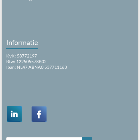
Informatie
KvK: 58772197
Btw: 122505578B02
Iban: NL47 ABNA0 537711163