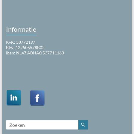
Informatie
KvK: 58772197
Btw: 122505578B02
Iban: NL47 ABNA0 537711163