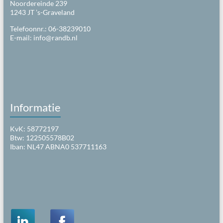
Noordereinde 239
1243 JT ’s-Graveland
Telefoonnr.: 06-38239010
E-mail:
info@randb.nl
Informatie
KvK: 58772197
Btw: 122505578B02
Iban: NL47 ABNA0 537711163