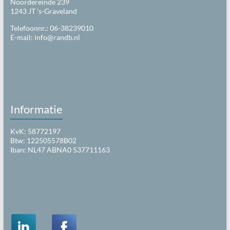
Noordereinde 239
1243 JT ’s-Graveland
Telefoonnr.: 06-38239010
E-mail:
info@randb.nl
Informatie
KvK: 58772197
Btw: 122505578B02
Iban: NL47 ABNA0 537711163