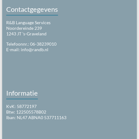
Contactgegevens
R&B Language Services
Noordereinde 239
1243 JT ’s-Graveland
Telefoonnr.: 06-38239010
E-mail:
info@randb.nl
Informatie
KvK: 58772197
Btw: 122505578B02
Iban: NL47 ABNA0 537711163