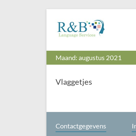
Ga
naar
R&B
Vertaalbureau
de
Engels-
Translation
inhoud
Nederlands
Services
en
Nederlands-
Engels
Maand:
augustus 2021
Vlaggetjes
Contactgegevens
I