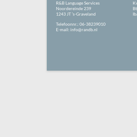
R&B Language Services
K
Noordereinde 239
B
1243 JT ’s-Graveland
I
Telefoonnr.: 06-38239010
E-mail:
info@randb.nl