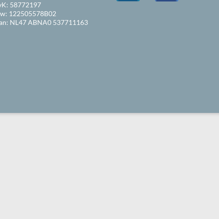
vK: 58772197
tw: 122505578B02
ban: NL47 ABNA0 537711163