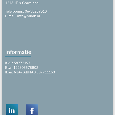
1243 JT ’s-Graveland
Telefoonnr.: 06-38239010
E-mail:
info@randb.nl
Informatie
KvK: 58772197
Btw: 122505578B02
Iban: NL47 ABNA0 537711163